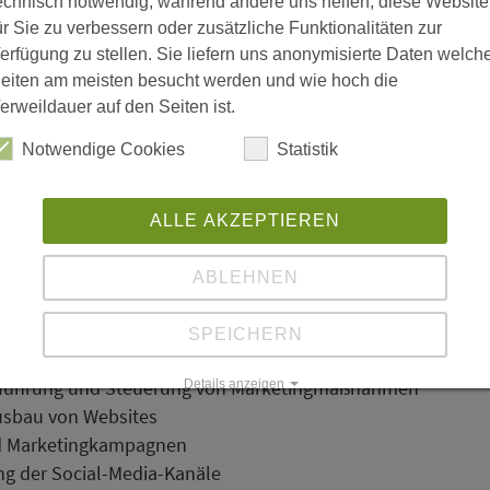
echnisch notwendig, während andere uns helfen, diese Website
bei zu sein?
ür Sie zu verbessern oder zusätzliche Funktionalitäten zur
erfügung zu stellen. Sie liefern uns anonymisierte Daten welch
eiten am meisten besucht werden und wie hoch die
erweildauer auf den Seiten ist.
ls:
Notwendige Cookies
Statistik
ALLE AKZEPTIEREN
nline) Marketing (
ABLEHNEN
SPEICHERN
rchführung und Steuerung von Marketingmaßnahmen
Details anzeigen
usbau von Websites
Impressum
|
Datenschutz
und Marketingkampagnen
ng der Social-Media-Kanäle