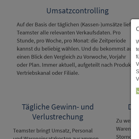
Umsatzcontrolling
Auf der Basis der täglichen (Kassen-)umsätze liefert
Teamster alle relevanten Verkaufsdaten. Pro
Stunde, pro Woche, pro Monat: die Zeitperiode
W
kannst du beliebig wählen. Und du bekommst auf
t
einen Blick den Vergleich zu Vorwoche, Vorjahr
f
oder Plan. Immer aktuell, aufgeteilt nach Produkt-/
V
S
Vertriebskanal oder Filiale.
V
Tägliche Gewinn- und
Die
Verlustrechung
Zu wenig 
Wareneins
Teamster bringt Umsatz, Personal
Stornos?
und Wareneinsatzkosten zusammen,