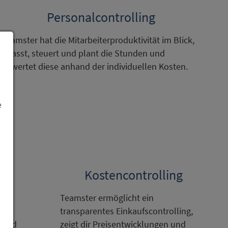
Personalcontrolling
Teamster hat die Mitarbeiterproduktivität im Blick,
erfasst, steuert und plant die Stunden und
bewertet diese anhand der individuellen Kosten.
e
lle
Kostencontrolling
uch
Teamster ermöglicht ein
transparentes Einkaufscontrolling,
 und
zeigt dir Preisentwicklungen und