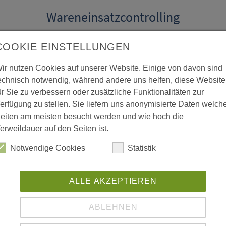
Wareneinsatzcontrolling
So kontrollierst du deinen Wareneinsatz. Teamster
COOKIE EINSTELLUNGEN
liefert detaillierte Wareneinsatzkosten pro Filiale,
pro Kategorie oder je Produkt. Die Kategorien
ir nutzen Cookies auf unserer Website. Einige von davon sind
kannst du frei wählen. Die Einkaufspreislisten
echnisch notwendig, während andere uns helfen, diese Website
können tagesaktuell eingelesen werden.
ür Sie zu verbessern oder zusätzliche Funktionalitäten zur
erfügung zu stellen. Sie liefern uns anonymisierte Daten welch
eiten am meisten besucht werden und wie hoch die
erweildauer auf den Seiten ist.
Notwendige Cookies
Statistik
bstahlkontrolle
Fristenkontro
ALLE AKZEPTIEREN
Geld auf der Bank? Ist der
Alles hat seine Zeit. Und a
ABLEHNEN
atz zu hoch? Zu viele
Arbeitsgenehmigungen,
 Fehlende Buchungen?
Semesterbescheinigungen