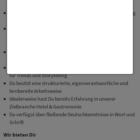
entsprechende Berufsausbildung
Du besitzt eine hohe technische Affinität und Begeisterung
für Digitalisierung
Du bist eine kontaktfreudige und extrovertierte
Persönlichkeit, die mit ihrer Einzigartigkeit unser Team
bereichert und schnell in Gespräche findet
Du bist akquisitions- und kommunikationsstark,
verhandlungssicher und empathisch
Du agierst ziel- und kundenorientiert und hast ein Gespür
für Trends und Storytelling
Du besitzt eine strukturierte, eigenverantwortliche und
lernbereite Arbeitsweise
Idealerweise hast Du bereits Erfahrung in unserer
Zielbranche Hotel & Gastronomie
Du verfügst über fließende Deutschkenntnisse in Wort und
Schrift
Wir bieten Dir